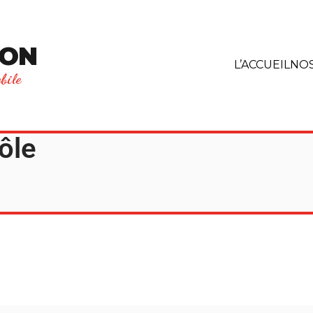
ION
L’ACCUEIL
NOS
bile
ôle