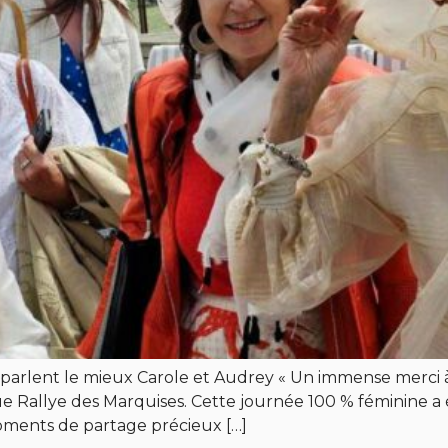
en parlent le mieux Carole et Audrey « Un immense merci
e Rallye des Marquises. Cette journée 100 % féminine a ét
oments de partage précieux […]