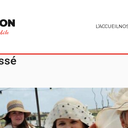
ION
L’ACCUEIL
NOS
bile
ssé